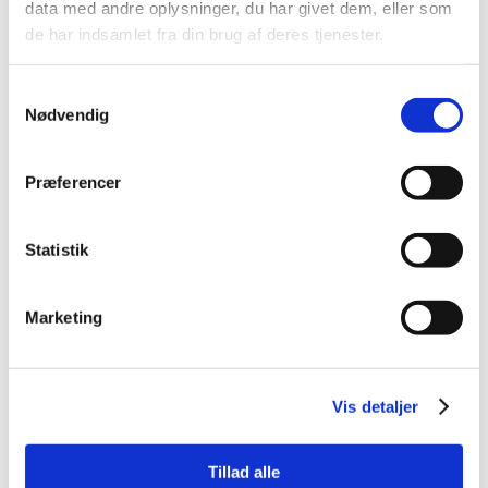
KUNDERNE
data med andre oplysninger, du har givet dem, eller som
de har indsamlet fra din brug af deres tjenester.
SIGER
Samtykkevalg
Nødvendig
Præferencer
Statistik
Marketing
Vis detaljer
Tillad alle