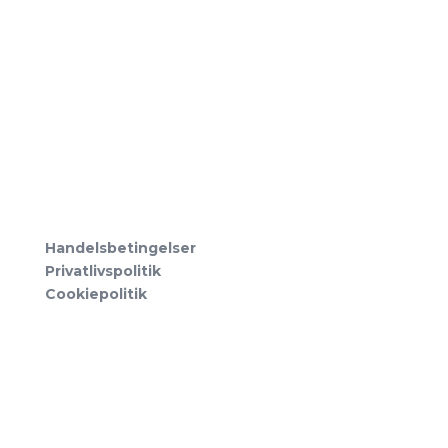
ADRESSE
Pilestræde 54B
Indgang th. for nr. 56
1112 København K
Tlf:
21813241
Handelsbetingelser
Privatlivspolitik
Cookiepolitik
ÅBNINGSTIDER