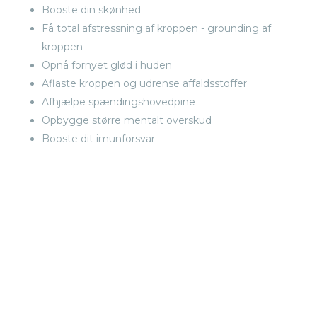
Booste din skønhed
Få total afstressning af kroppen - grounding af
kroppen
Opnå fornyet glød i huden
Aflaste kroppen og udrense affaldsstoffer
Afhjælpe spændingshovedpine
Opbygge større mentalt overskud
Booste dit imunforsvar
BOOK TID TIL BEHANDLING