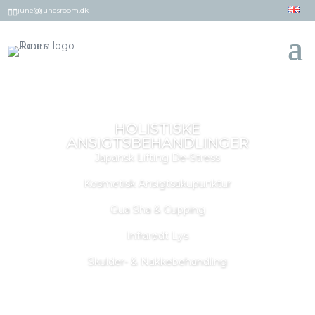
june@junesroom.dk


HOLISTISKE
ANSIGTSBEHANDLINGER
Japansk Lifting De-Stress
Kosmetisk Ansigtsakupunktur
Gua Sha & Cupping
Infrarødt Lys
Skulder- & Nakkebehandling