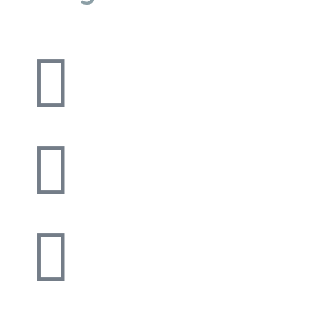


