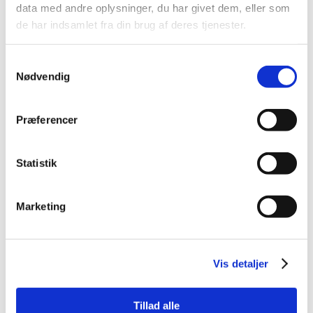
data med andre oplysninger, du har givet dem, eller som
September 2021
de har indsamlet fra din brug af deres tjenester.
Skønhedsredaktøren
Anette Kristine Poulsen
Samtykkevalg
anbefaler
Nødvendig
"Læg ansigtet i gode hænder"
Trænger du til ro og huden til lidt ekstra glød, er
Præferencer
hjælpen nær med en af disse
fem ansigtsbehandlinger, som
Statistik
skønhedsredaktøren i den grad kan sige god for.
Marketing
Læs Artiklen s. 16
Vis detaljer
Tillad alle