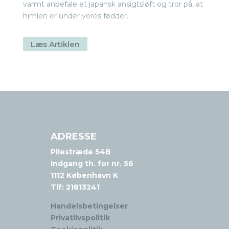
varmt anbefale et japansk ansigtsløft og tror på, at
himlen er under vores fødder.
Læs Artiklen
ADRESSE
Pilestræde 54B
Indgang th. for nr. 56
1112 København K
Tlf:
21813241
Handelsbetingelser
Privatlivspolitik