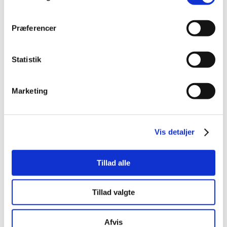
Read article p. 16
Præferencer
Statistik
Marketing
Vis detaljer
EUROWOMAN /
Moodboard
Tillad alle
Tillad valgte
September 2021
Bettina Gedda
Afvis