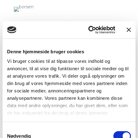
BØRSEN /
WEEKEND
Denne hjemmeside bruger cookies
September 2021
Vi bruger cookies til at tilpasse vores indhold og
annoncer, til at vise dig funktioner til sociale medier og til
Beauty editor Anette Kristine Poulsen
at analysere vores trafik. Vi deler også oplysninger om
recommends
din brug af vores hjemmeside med vores partnere inden
“Place your face in good hands”
for sociale medier, annonceringspartnere og
analysepartnere. Vores partnere kan kombinere disse
If you need calmness and your skin needs extra
data med andre oplysninger, du har givet dem, eller som
glow, help is at hand with one of these five facial
de har indsamlet fra din brug af deres tjenester.
treatments that the beauty editor highly
recommends.
Samtykkevalg
Nødvendig