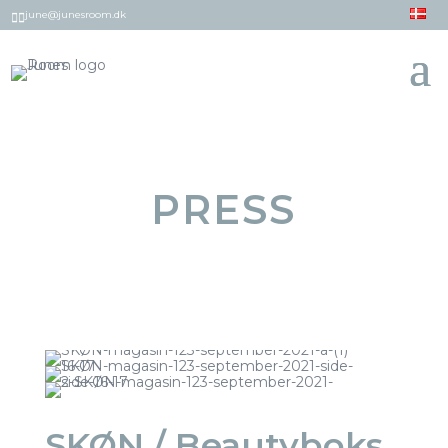
june@junesroom.dk


PRESS
SKØN / Beautyboks